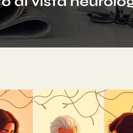
o di vista neurolo
?