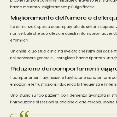
proprie funzioni cognitive, misurate attraverso test standa
hanno mostrato i miglioramenti più significativi.
Miglioramento dell’umore e della qua
La demenza è spesso accompagnata da sintomi depressivi e 
non verbale che può alleviare questi sintomi, promuovendo 
e familiari.
Un’analisi di 20 studi clinici ha rivelato che l’85% dei pa
nel benessere generale. I caregivers hanno riportato una rid
Riduzione dei comportamenti aggress
I comportamenti aggressivi e l’agitazione sono sintomi comun
emozioni e le frustrazioni, riducendo la frequenza e l’inte
Uno studio su 100 pazienti con demenza avanzata in strut
l’introduzione di sessioni quotidiane di arte-terapia. Inoltre