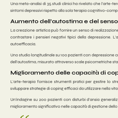
Una meta-analisi di 35 studi clinici ha rivelato che l’arte
sintomi depressivi rispetto alla sola terapia cognitivo-compo
Aumento dell’autostima e del senso 
La creazione artistica può fornire un senso di realizzazio
contrastare i pensieri negativi tipici della depressione. L
autoefficacia.
Uno studio longitudinale su 100 pazienti con depressione cr
dell’autostima, misurato attraverso scale psicometriche standa
Miglioramento delle capacità di copi
L’arte-terapia fornisce strumenti pratici per gestire lo 
sviluppare strategie di coping efficaci da utilizzare nell
Un’indagine su 200 pazienti con disturbi d’ansia generaliz
miglioramento significativo nelle capacità di gestione dello str