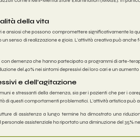
rdizzati come il Mini-Mental State Examination (MMSE). In partico
lità della vita
ansiosi che possono compromettere significativamente la qualit
un senso di realizzazione e gioia. L’attività creativa può anche 
zienti con demenza che hanno partecipato a programmi di arte-ter
uzione del 40% nei sintomi depressivi dei loro cari e un aumento de
ivi e dell’agitazione
i e stressanti della demenza, sia per i pazienti che per i caregi
nsità di questi comportamenti problematici. L’attività artistica 
ture di assistenza a lungo termine ha dimostrato una riduzion
, il personale assistenziale ha riportato una diminuzione del 35% nel