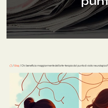
punt
/
Blog
/ Chi beneficia maggiormente dell’arte-terapia dal punto di vista neurologico