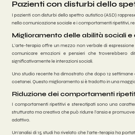
Pazienti con disturbi dello spe
I pazienti con disturbi dello spettro autistico (ASD) rappre
nella comunicazione sociale e i comportamenti ripetitivi, r
Miglioramento delle abilità sociali 
L’arte-terapia offre un mezzo non verbale di espressione c
comunicare emozioni e pensieri che troverebbero dif
significativamente le interazioni sociali.
Uno studio recente ha dimostrato che dopo 12 settimane 
coetanei. Questo miglioramento si è tradotto in una maggiore
Riduzione dei comportamenti ripetiti
I comportamenti ripetitivi e stereotipati sono una caratte
strutturata ma creativa che può ridurre l’ansia e promuover
adattivo.
Un’analisi di 15 studi ha rivelato che l’arte-terapia ha p