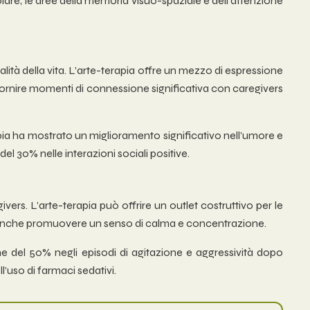
lare, le aree della memoria visuo-spaziale e dell’attenzione
à della vita. L’arte-terapia offre un mezzo di espressione
fornire momenti di connessione significativa con caregivers
apia ha mostrato un miglioramento significativo nell’umore e
l 30% nelle interazioni sociali positive.
vers. L’arte-terapia può offrire un outlet costruttivo per le
può anche promuovere un senso di calma e concentrazione.
e del 50% negli episodi di agitazione e aggressività dopo
l’uso di farmaci sedativi.