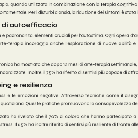
-terapia, quando utilizzata in combinazione con la terapia cogni
rtamentale. Per i disturbi d’ansia, la riduzione dei sintomi è stata
di autoefficacia
ne e padronanza, elementi cruciali per l’autostima. Ogni opera d
’arte-terapia incoraggia anche l’esplorazione di nuove abilità e
onica ha mostrato che dopo 12 mesi di arte-terapia settimanale, 
rdizzate. Inoltre, il 75% ha riferito di sentirsi più capace di affr
ng e resilienza
stress e le emozioni negative. Attraverso tecniche come il dis
a vita quotidiana. Queste pratiche promuovono la consapevolezza 
zata ha rivelato che il 70% di coloro che hanno partecipato a s
ess. Il 65% ha inoltre riferito di sentirsi più resiliente di fronte al