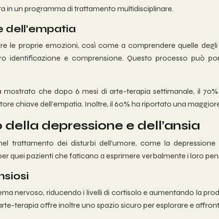
ta in un programma di trattamento multidisciplinare.
 dell’empatia
e le proprie emozioni, così come a comprendere quelle degli al
 loro identificazione e comprensione. Questo processo può 
ostrato che dopo 6 mesi di arte-terapia settimanale, il 70% 
tore chiave dell’empatia. Inoltre, il 60% ha riportato una maggiore 
 della depressione e dell’ansia
 nel trattamento dei disturbi dell’umore, come la depressione 
o per quei pazienti che faticano a esprimere verbalmente i loro pens
nsiosi
tema nervoso, riducendo i livelli di cortisolo e aumentando la pr
’arte-terapia offre inoltre uno spazio sicuro per esplorare e affront