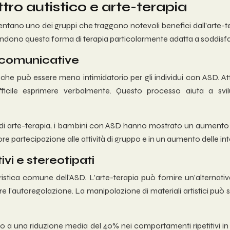
ttro autistico e arte-terapia
sentano uno dei gruppi che traggono notevoli benefici dall’arte-te
endono questa forma di terapia particolarmente adatta a soddisfa
e comunicative
he può essere meno intimidatorio per gli individui con ASD. Attr
ficile esprimere verbalmente. Questo processo aiuta a sv
di arte-terapia, i bambini con ASD hanno mostrato un aumento d
 partecipazione alle attività di gruppo e in un aumento delle inter
vi e stereotipati
ristica comune dell’ASD. L’arte-terapia può fornire un’alternati
e l’autoregolazione. La manipolazione di materiali artistici può 
ortato a una riduzione media del 40% nei comportamenti ripetitivi