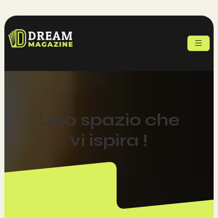
Uno spazio che
vi ispira !